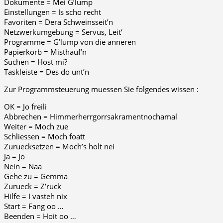
Dokumente = Mei G’lump
Einstellungen = Is scho recht
Favoriten = Dera Schweinsseit’n
Netzwerkumgebung = Servus, Leit‘
Programme = G’lump von die anneren
Papierkorb = Misthauf’n
Suchen = Host mi?
Taskleiste = Des do unt’n
Zur Programmsteuerung muessen Sie folgendes wissen :
OK = Jo freili
Abbrechen = Himmerherrgorrsakramentnochamal
Weiter = Moch zue
Schliessen = Moch foatt
Zuruecksetzen = Moch’s holt nei
Ja = Jo
Nein = Naa
Gehe zu = Gemma
Zurueck = Z’ruck
Hilfe = I vasteh nix
Start = Fang oo …
Beenden = Hoit oo …