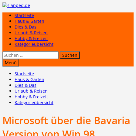
Zum
Inhalt
Startseite
springen
Haus & Garten
Dies & Das
Urlaub & Reisen
Hobby & Freizeit
Kategorieübersicht
Suchen
nach:
Menü
Startseite
Haus & Garten
Dies & Das
Urlaub & Reisen
Hobby & Freizeit
Kategorieübersicht
Microsoft über die Bavaria
Version von Win 98