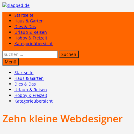
Zum
Inhalt
Startseite
springen
Haus & Garten
Dies & Das
Urlaub & Reisen
Hobby & Freizeit
Kategorieübersicht
Suchen
nach:
Menü
Startseite
Haus & Garten
Dies & Das
Urlaub & Reisen
Hobby & Freizeit
Kategorieübersicht
Zehn kleine Webdesigner