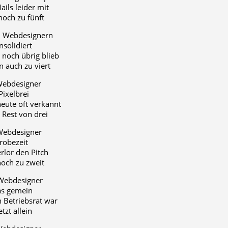
ails leider mit
noch zu fünft
en Webdesignern
solidiert
 noch übrig blieb
n auch zu viert
 Webdesigner
Pixelbrei
eute oft verkannt
r Rest von drei
 Webdesigner
robezeit
rlor den Pitch
noch zu zweit
 Webdesigner
as gemein
n Betriebsrat war
etzt allein