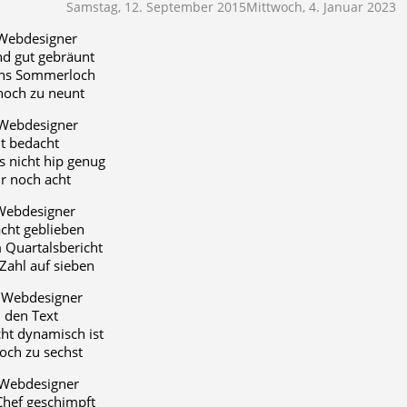
Samstag, 12. September 2015
Mittwoch, 4. Januar 2023
 Webdesigner
nd gut gebräunt
 ins Sommerloch
noch zu neunt
 Webdesigner
t bedacht
 nicht hip genug
r noch acht
 Webdesigner
cht geblieben
Quartalsbericht
Zahl auf sieben
e Webdesigner
 den Text
cht dynamisch ist
noch zu sechst
 Webdesigner
Chef geschimpft