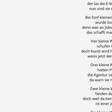
der las die E-M
nun sind sie 
Bei fünf klein
wurde kon
denn was an Jobs
das schafft ma
Vier kleine
schufen 
doch Kunst wird h
weiss jetzt de
Drei kleine
hatten P
die Agentur ve
da warn sie 
Zwei kleine
fanden d
doch weil da kei
ist einer j