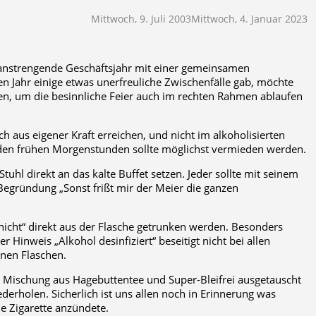
Mittwoch, 9. Juli 2003
Mittwoch, 4. Januar 2023
s anstrengende Geschäftsjahr mit einer gemeinsamen
 Jahr einige etwas unerfreuliche Zwischenfälle gab, möchte
sen, um die besinnliche Feier auch im rechten Rahmen ablaufen
 aus eigener Kraft erreichen, und nicht im alkoholisierten
 den frühen Morgenstunden sollte möglichst vermieden werden.
tuhl direkt an das kalte Buffet setzen. Jeder sollte mit seinem
 Begründung „Sonst frißt mir der Meier die ganzen
„nicht“ direkt aus der Flasche getrunken werden. Besonders
inweis „Alkohol desinfiziert“ beseitigt nicht bei allen
enen Flaschen.
ne Mischung aus Hagebuttentee und Super-Bleifrei ausgetauscht
erholen. Sicherlich ist uns allen noch in Erinnerung was
ne Zigarette anzündete.