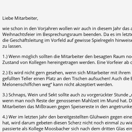
Liebe Mitarbeiter,
wie schon in den Vorjahren wollen wir auch in diesem Jahr da
Weihnachtsfeier im Besprechungsraum beenden. Da es im letzten
die Geschäftsleitung im Vorfeld auf gewisse Spielregeln hinwei
zu lassen.
1.) Wenn möglich sollten die Mitarbeiter den besagten Raum noch
Zustand von Kollegen hereingetragen werden. Eine Vorfeier ab
2.) Es wird nicht gern gesehen, wenn sich Mitarbeiter mit ihrem S
gefüllten Teller einen Platz an den Tischen aufsuchen! Auch die
Melonenschiffchen weg“ kann nicht akzeptiert werden.
3.) Schnaps, Wein und Sekt sollte auch zu vorgerückter Stunde 
wenn man noch Reste der genossenen Mahlzeit im Mund hat. Der H
Mitarbeiten das Mißtrauen gegen Speisereste in den angetrunk
4.) Wer im letzten Jahr den bereitgestellten Glühwein gegen ei
hat, wird darum gebeten diesen Scherz nicht noch einmal zu wied
passierte als Kollege Moosbacher sich nach dem dritten Glas ei