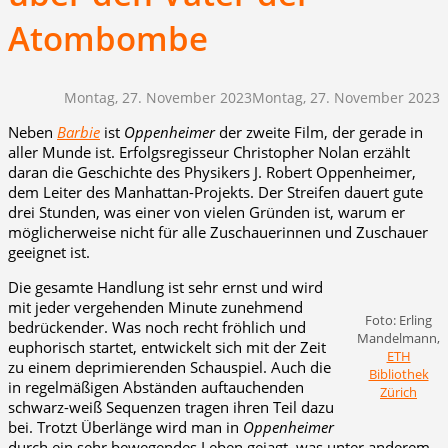
Atombombe
Montag, 27. November 2023
Montag, 27. November 2023
Neben
Barbie
ist
Oppenheimer
der zweite Film, der gerade in
aller Munde ist. Erfolgsregisseur Christopher Nolan erzählt
daran die Geschichte des Physikers J. Robert Oppenheimer,
dem Leiter des Manhattan-Projekts. Der Streifen dauert gute
drei Stunden, was einer von vielen Gründen ist, warum er
möglicherweise nicht für alle Zuschauerinnen und Zuschauer
geeignet ist.
Die gesamte Handlung ist sehr ernst und wird
mit jeder vergehenden Minute zunehmend
Foto: Erling
bedrückender. Was noch recht fröhlich und
Mandelmann,
euphorisch startet, entwickelt sich mit der Zeit
ETH
zu einem deprimierenden Schauspiel. Auch die
Bibliothek
in regelmäßigen Abständen auftauchenden
Zürich
schwarz-weiß Sequenzen tragen ihren Teil dazu
bei. Trotzt Überlänge wird man in
Oppenheimer
durch ein sehr bewegendes Leben gejagt, was unter anderem