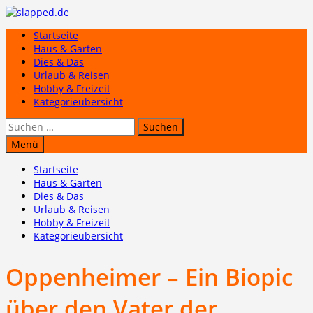
Zum
Inhalt
Startseite
springen
Haus & Garten
Dies & Das
Urlaub & Reisen
Hobby & Freizeit
Kategorieübersicht
Suchen
nach:
Menü
Startseite
Haus & Garten
Dies & Das
Urlaub & Reisen
Hobby & Freizeit
Kategorieübersicht
Oppenheimer – Ein Biopic
über den Vater der