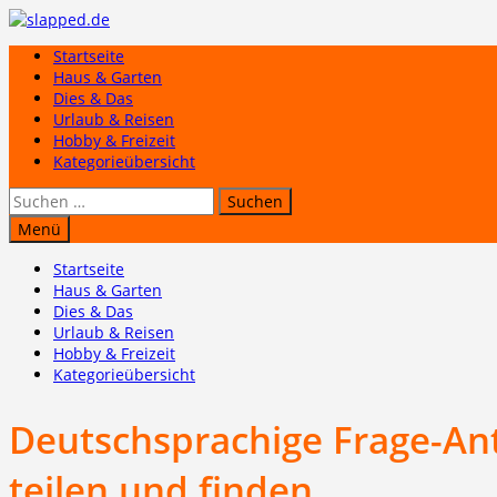
Zum
Inhalt
Startseite
springen
Haus & Garten
Dies & Das
Urlaub & Reisen
Hobby & Freizeit
Kategorieübersicht
Suchen
nach:
Menü
Startseite
Haus & Garten
Dies & Das
Urlaub & Reisen
Hobby & Freizeit
Kategorieübersicht
Deutschsprachige Frage-Ant
teilen und finden