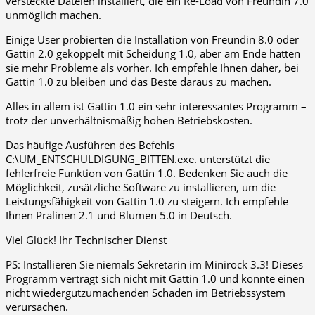
versteckte Dateien installiert, die ein Re-Load von Freundin 7.0
unmöglich machen.
Einige User probierten die Installation von Freundin 8.0 oder
Gattin 2.0 gekoppelt mit Scheidung 1.0, aber am Ende hatten
sie mehr Probleme als vorher. Ich empfehle Ihnen daher, bei
Gattin 1.0 zu bleiben und das Beste daraus zu machen.
Alles in allem ist Gattin 1.0 ein sehr interessantes Programm –
trotz der unverhältnismäßig hohen Betriebskosten.
Das häufige Ausführen des Befehls
C:\UM_ENTSCHULDIGUNG_BITTEN.exe. unterstützt die
fehlerfreie Funktion von Gattin 1.0. Bedenken Sie auch die
Möglichkeit, zusätzliche Software zu installieren, um die
Leistungsfähigkeit von Gattin 1.0 zu steigern. Ich empfehle
Ihnen Pralinen 2.1 und Blumen 5.0 in Deutsch.
Viel Glück! Ihr Technischer Dienst
PS: Installieren Sie niemals Sekretärin im Minirock 3.3! Dieses
Programm verträgt sich nicht mit Gattin 1.0 und könnte einen
nicht wiedergutzumachenden Schaden im Betriebssystem
verursachen.