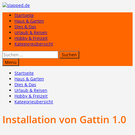
Zum
Inhalt
Startseite
springen
Haus & Garten
Dies & Das
Urlaub & Reisen
Hobby & Freizeit
Kategorieübersicht
Suchen
nach:
Menü
Startseite
Haus & Garten
Dies & Das
Urlaub & Reisen
Hobby & Freizeit
Kategorieübersicht
Installation von Gattin 1.0