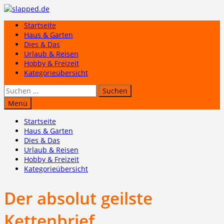
Zum
Inhalt
Startseite
springen
Haus & Garten
Dies & Das
Urlaub & Reisen
Hobby & Freizeit
Kategorieübersicht
Suchen
nach:
Menü
Startseite
Haus & Garten
Dies & Das
Urlaub & Reisen
Hobby & Freizeit
Kategorieübersicht
Der absolut geilste
Kettenbrief