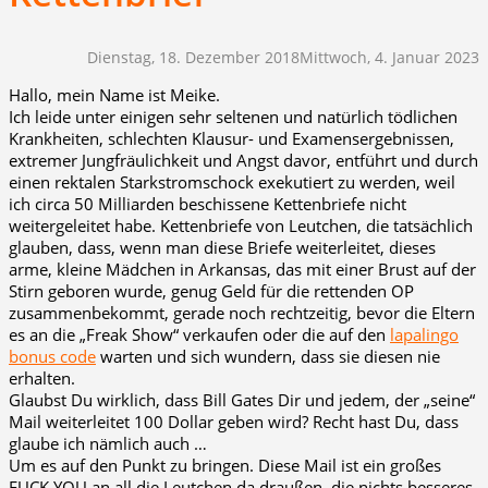
Dienstag, 18. Dezember 2018
Mittwoch, 4. Januar 2023
Hallo, mein Name ist Meike.
Ich leide unter einigen sehr seltenen und natürlich tödlichen
Krankheiten, schlechten Klausur- und Examensergebnissen,
extremer Jungfräulichkeit und Angst davor, entführt und durch
einen rektalen Starkstromschock exekutiert zu werden, weil
ich circa 50 Milliarden beschissene Kettenbriefe nicht
weitergeleitet habe. Kettenbriefe von Leutchen, die tatsächlich
glauben, dass, wenn man diese Briefe weiterleitet, dieses
arme, kleine Mädchen in Arkansas, das mit einer Brust auf der
Stirn geboren wurde, genug Geld für die rettenden OP
zusammenbekommt, gerade noch rechtzeitig, bevor die Eltern
es an die „Freak Show“ verkaufen oder die auf den
lapalingo
bonus code
warten und sich wundern, dass sie diesen nie
erhalten.
Glaubst Du wirklich, dass Bill Gates Dir und jedem, der „seine“
Mail weiterleitet 100 Dollar geben wird? Recht hast Du, dass
glaube ich nämlich auch …
Um es auf den Punkt zu bringen. Diese Mail ist ein großes
FUCK YOU an all die Leutchen da draußen, die nichts besseres