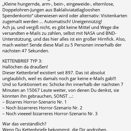
„Kleine hungernde, arm-, bein-, eingeweide-, elternlose,
Doppelohren-Jungen aus Baklaliviatatlaglooshen
Spendenkonto“ überwiesen wird oder alternativ: Visitenkarten
zugemailt werden … Automatisch! Uneigennützig!
Ach ja, und vergiß nicht, es gibt keine Mittel und Wege die
versandten e-Mails zu zählen, selbst mit NASA und BND-
Unterstützung, und das hier alles ist ein großer Hirnfick. Also,
mach weiter! Sende diese Mail zu 5 Personen innerhalb der
nächsten 47 Sekunden.
KETTENBRIEF TYP 3:
Hallöchen da draußen!
Dieser Kettenbrief existiert seit 897. Das ist absolut
unglaublich, weil es damals noch gar keine e-Mails gab!!!
Und so funktioniert es: Schicke ihn innerhalb der nächsten 7
Minuten an 15067 Leute weiter, von denen Du denkst, sie
könnten ihn gebrauchen, SONST …:
– Bizarres Horror-Szenario Nr. 1
– Noch bizarreres Horror-Szenario Nr. 2
– Noch vieeeel bizarreres Horror-Szenario Nr. 3
War das verständlich?
Wenn Du Kettenbriefe bekommst, die Dir androhen,