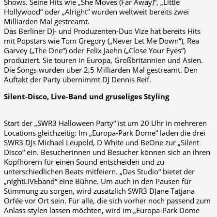
Shows. Seine Hits wie „She Moves (Far Away)“, „Little
Hollywood“ oder „Alright“ wurden weltweit bereits zwei
Milliarden Mal gestreamt.
Das Berliner DJ- und Produzenten-Duo Vize hat bereits Hits
mit Popstars wie Tom Gregory („Never Let Me Down“), Rea
Garvey („The One“) oder Felix Jaehn („Close Your Eyes“)
produziert. Sie touren in Europa, Großbritannien und Asien.
Die Songs wurden über 2,5 Milliarden Mal gestreamt. Den
Auftakt der Party übernimmt DJ Dennis Reif.
Silent-Disco, Live-Band und gruseliges Styling
Start der „SWR3 Halloween Party“ ist um 20 Uhr in mehreren
Locations gleichzeitig: Im „Europa-Park Dome“ laden die drei
SWR3 DJs Michael Leupold, D White und BeOne zur „Silent
Disco“ ein. Besucherinnen und Besucher können sich an ihren
Kopfhörern für einen Sound entscheiden und zu
unterschiedlichen Beats mitfeiern. „Das Studio“ bietet der
„nightLIVEband“ eine Bühne. Um auch in den Pausen für
Stimmung zu sorgen, wird zusätzlich SWR3 DJane Tatjana
Orfée vor Ort sein. Für alle, die sich vorher noch passend zum
Anlass stylen lassen möchten, wird im „Europa-Park Dome