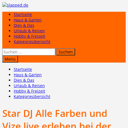
Zum
Inhalt
Startseite
springen
Haus & Garten
Dies & Das
Urlaub & Reisen
Hobby & Freizeit
Kategorieübersicht
Suchen
nach:
Menü
Startseite
Haus & Garten
Dies & Das
Urlaub & Reisen
Hobby & Freizeit
Kategorieübersicht
Star DJ Alle Farben und
Vize live erleben bei der