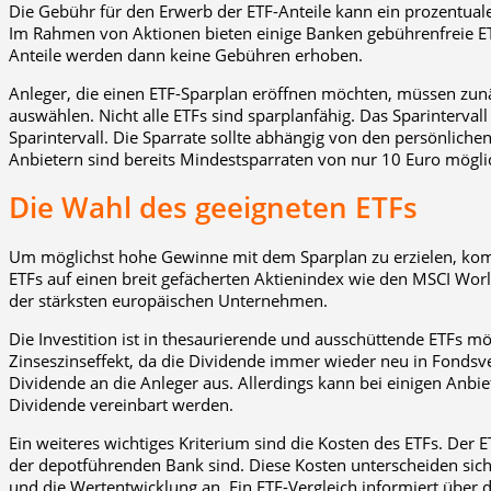
Die Gebühr für den Erwerb der ETF-Anteile kann ein prozentualer
Im Rahmen von Aktionen bieten einige Banken gebührenfreie ET
Anteile werden dann keine Gebühren erhoben.
Anleger, die einen ETF-Sparplan eröffnen möchten, müssen zun
auswählen. Nicht alle ETFs sind sparplanfähig. Das Sparintervall
Sparintervall. Die Sparrate sollte abhängig von den persönliche
Anbietern sind bereits Mindestsparraten von nur 10 Euro mögli
Die Wahl des geeigneten ETFs
Um möglichst hohe Gewinne mit dem Sparplan zu erzielen, kommt
ETFs auf einen breit gefächerten Aktienindex wie den MSCI Wor
der stärksten europäischen Unternehmen.
Die Investition ist in thesaurierende und ausschüttende ETFs m
Zinseszinseffekt, da die Dividende immer wieder neu in Fondsv
Dividende an die Anleger aus. Allerdings kann bei einigen Anb
Dividende vereinbart werden.
Ein weiteres wichtiges Kriterium sind die Kosten des ETFs. Der
der depotführenden Bank sind. Diese Kosten unterscheiden sich
und die Wertentwicklung an. Ein ETF-Vergleich informiert über 