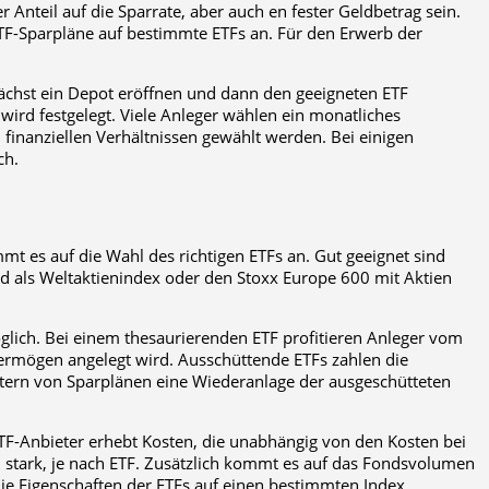
 Anteil auf die Sparrate, aber auch en fester Geldbetrag sein.
F-Sparpläne auf bestimmte ETFs an. Für den Erwerb der
ächst ein Depot eröffnen und dann den geeigneten ETF
 wird festgelegt. Viele Anleger wählen ein monatliches
n finanziellen Verhältnissen gewählt werden. Bei einigen
ch.
 es auf die Wahl des richtigen ETFs an. Gut geeignet sind
ld als Weltaktienindex oder den Stoxx Europe 600 mit Aktien
öglich. Bei einem thesaurierenden ETF profitieren Anleger vom
ermögen angelegt wird. Ausschüttende ETFs zahlen die
ietern von Sparplänen eine Wiederanlage der ausgeschütteten
 ETF-Anbieter erhebt Kosten, die unabhängig von den Kosten bei
 stark, je nach ETF. Zusätzlich kommt es auf das Fondsvolumen
die Eigenschaften der ETFs auf einen bestimmten Index.