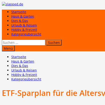
Zum
Inhalt
Startseite
springen
Haus & Garten
Dies & Das
Urlaub & Reisen
Hobby & Freizeit
Kategorieübersicht
Suchen
nach:
Menü
Startseite
Haus & Garten
Dies & Das
Urlaub & Reisen
Hobby & Freizeit
Kategorieübersicht
ETF-Sparplan für die Alters