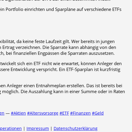
ein Portfolio einrichten und Sparpläne auf verschiedene ETFs
ilität, da keine feste Laufzeit gilt. Wer bereits in jungen
en Ertrag verzeichnen. Die Sparrate kann abhängig von den
h, bei finanziellen Engpässen die Sparraten auszusetzen.
ntwickelt sich ein ETF nicht wie erwartet, können Anleger den
ere Entwicklung verspricht. Ein ETF-Sparplan ist kurzfristig
n Anleger einen Entnahmeplan erstellen. Das ist bereits bei
g möglich. Die Auszahlung kann in einer Summe oder in Raten
zen
—
#Aktien
#Altersvorsorge
#ETF
#Finanzen
#Geld
operationen
|
Impressum
|
Datenschutzerklärung