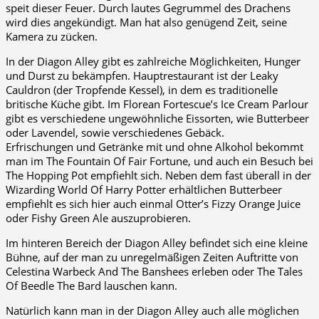
speit dieser Feuer. Durch lautes Gegrummel des Drachens
wird dies angekündigt. Man hat also genügend Zeit, seine
Kamera zu zücken.
In der Diagon Alley gibt es zahlreiche Möglichkeiten, Hunger
und Durst zu bekämpfen. Hauptrestaurant ist der Leaky
Cauldron (der Tropfende Kessel), in dem es traditionelle
britische Küche gibt. Im Florean Fortescue’s Ice Cream Parlour
gibt es verschiedene ungewöhnliche Eissorten, wie Butterbeer
oder Lavendel, sowie verschiedenes Gebäck.
Erfrischungen und Getränke mit und ohne Alkohol bekommt
man im The Fountain Of Fair Fortune, und auch ein Besuch bei
The Hopping Pot empfiehlt sich. Neben dem fast überall in der
Wizarding World Of Harry Potter erhältlichen Butterbeer
empfiehlt es sich hier auch einmal Otter’s Fizzy Orange Juice
oder Fishy Green Ale auszuprobieren.
Im hinteren Bereich der Diagon Alley befindet sich eine kleine
Bühne, auf der man zu unregelmäßigen Zeiten Auftritte von
Celestina Warbeck And The Banshees erleben oder The Tales
Of Beedle The Bard lauschen kann.
Natürlich kann man in der Diagon Alley auch alle möglichen