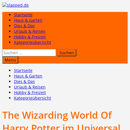
Zum
Inhalt
Startseite
springen
Haus & Garten
Dies & Das
Urlaub & Reisen
Hobby & Freizeit
Kategorieübersicht
Suchen
nach:
Menü
Startseite
Haus & Garten
Dies & Das
Urlaub & Reisen
Hobby & Freizeit
Kategorieübersicht
The Wizarding World Of
Harry Potter im Universal