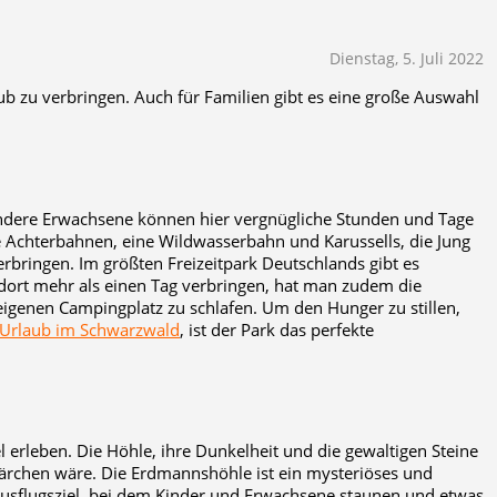
Dienstag, 5. Juli 2022
b zu verbringen. Auch für Familien gibt es eine große Auswahl
 andere Erwachsene können hier vergnügliche Stunden und Tage
e Achterbahnen, eine Wildwasserbahn und Karussells, die Jung
rbringen. Im größten Freizeitpark Deutschlands gibt es
dort mehr als einen Tag verbringen, hat man zudem die
igenen Campingplatz zu schlafen. Um den Hunger zu stillen,
Urlaub im Schwarzwald
, ist der Park das perfekte
 erleben. Die Höhle, ihre Dunkelheit und die gewaltigen Steine
Märchen wäre. Die Erdmannshöhle ist ein mysteriöses und
Ausflugsziel, bei dem Kinder und Erwachsene staunen und etwas