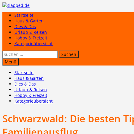
Zum
Inhalt
Startseite
springen
Haus & Garten
Dies & Das
Urlaub & Reisen
Hobby & Freizeit
Kategorieübersicht
Suchen
nach:
Menü
Startseite
Haus & Garten
Dies & Das
Urlaub & Reisen
Hobby & Freizeit
Kategorieübersicht
Schwarzwald: Die besten Ti
Familienausflug