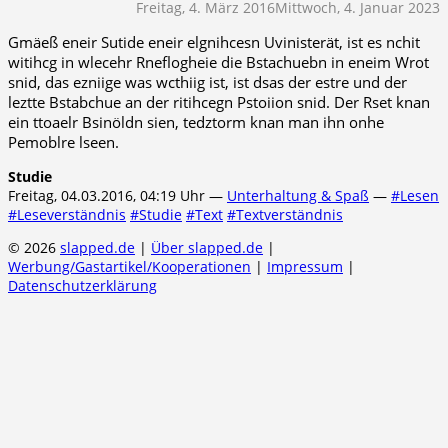
Freitag, 4. März 2016
Mittwoch, 4. Januar 2023
Gmäeß eneir Sutide eneir elgnihcesn Uvinisterät, ist es nchit
witihcg in wlecehr Rneflogheie die Bstachuebn in eneim Wrot
snid, das ezniige was wcthiig ist, ist dsas der estre und der
leztte Bstabchue an der ritihcegn Pstoiion snid. Der Rset knan
ein ttoaelr Bsinöldn sien, tedztorm knan man ihn onhe
Pemoblre lseen.
Studie
Freitag, 04.03.2016, 04:19 Uhr —
Unterhaltung & Spaß
—
#Lesen
#Leseverständnis
#Studie
#Text
#Textverständnis
© 2026
slapped.de
|
Über slapped.de
|
Werbung/Gastartikel/Kooperationen
|
Impressum
|
Datenschutzerklärung