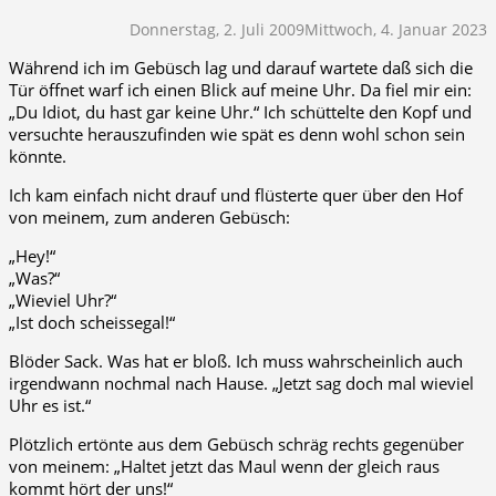
Donnerstag, 2. Juli 2009
Mittwoch, 4. Januar 2023
Während ich im Gebüsch lag und darauf wartete daß sich die
Tür öffnet warf ich einen Blick auf meine Uhr. Da fiel mir ein:
„Du Idiot, du hast gar keine Uhr.“ Ich schüttelte den Kopf und
versuchte herauszufinden wie spät es denn wohl schon sein
könnte.
Ich kam einfach nicht drauf und flüsterte quer über den Hof
von meinem, zum anderen Gebüsch:
„Hey!“
„Was?“
„Wieviel Uhr?“
„Ist doch scheissegal!“
Blöder Sack. Was hat er bloß. Ich muss wahrscheinlich auch
irgendwann nochmal nach Hause. „Jetzt sag doch mal wieviel
Uhr es ist.“
Plötzlich ertönte aus dem Gebüsch schräg rechts gegenüber
von meinem: „Haltet jetzt das Maul wenn der gleich raus
kommt hört der uns!“