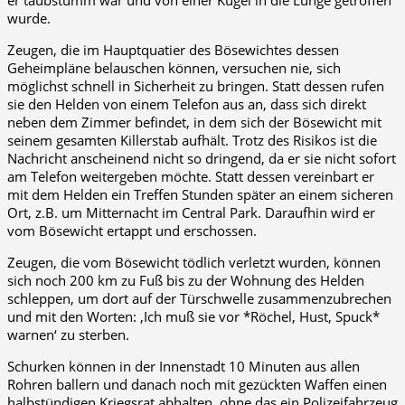
er taubstumm war und von einer Kugel in die Lunge getroffen
wurde.
Zeugen, die im Hauptquatier des Bösewichtes dessen
Geheimpläne belauschen können, versuchen nie, sich
möglichst schnell in Sicherheit zu bringen. Statt dessen rufen
sie den Helden von einem Telefon aus an, dass sich direkt
neben dem Zimmer befindet, in dem sich der Bösewicht mit
seinem gesamten Killerstab aufhält. Trotz des Risikos ist die
Nachricht anscheinend nicht so dringend, da er sie nicht sofort
am Telefon weitergeben möchte. Statt dessen vereinbart er
mit dem Helden ein Treffen Stunden später an einem sicheren
Ort, z.B. um Mitternacht im Central Park. Daraufhin wird er
vom Bösewicht ertappt und erschossen.
Zeugen, die vom Bösewicht tödlich verletzt wurden, können
sich noch 200 km zu Fuß bis zu der Wohnung des Helden
schleppen, um dort auf der Türschwelle zusammenzubrechen
und mit den Worten: ‚Ich muß sie vor *Röchel, Hust, Spuck*
warnen‘ zu sterben.
Schurken können in der Innenstadt 10 Minuten aus allen
Rohren ballern und danach noch mit gezückten Waffen einen
halbstündigen Kriegsrat abhalten, ohne das ein Polizeifahrzeug