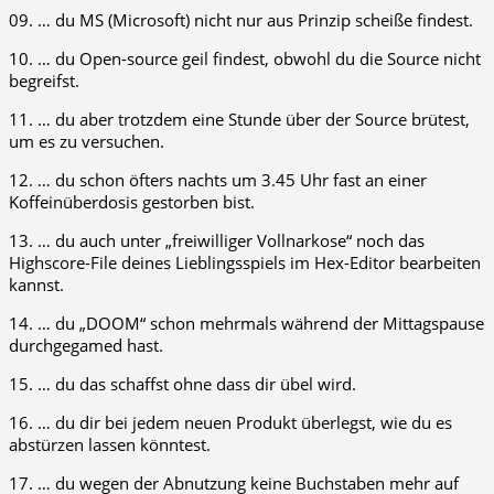
09. … du MS (Microsoft) nicht nur aus Prinzip scheiße findest.
10. … du Open-source geil findest, obwohl du die Source nicht
begreifst.
11. … du aber trotzdem eine Stunde über der Source brütest,
um es zu versuchen.
12. … du schon öfters nachts um 3.45 Uhr fast an einer
Koffeinüberdosis gestorben bist.
13. … du auch unter „freiwilliger Vollnarkose“ noch das
Highscore-File deines Lieblingsspiels im Hex-Editor bearbeiten
kannst.
14. … du „DOOM“ schon mehrmals während der Mittagspause
durchgegamed hast.
15. … du das schaffst ohne dass dir übel wird.
16. … du dir bei jedem neuen Produkt überlegst, wie du es
abstürzen lassen könntest.
17. … du wegen der Abnutzung keine Buchstaben mehr auf