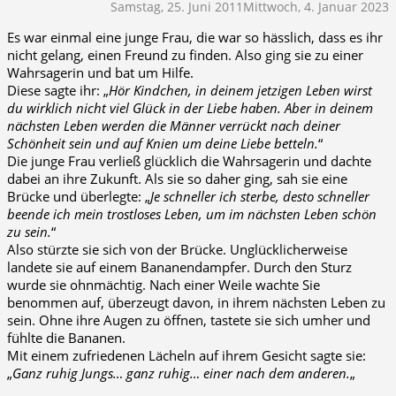
Samstag, 25. Juni 2011
Mittwoch, 4. Januar 2023
Es war einmal eine junge Frau, die war so hässlich, dass es ihr
nicht gelang, einen Freund zu finden. Also ging sie zu einer
Wahrsagerin und bat um Hilfe.
Diese sagte ihr: „
Hör Kindchen, in deinem jetzigen Leben wirst
du wirklich nicht viel Glück in der Liebe haben. Aber in deinem
nächsten Leben werden die Männer verrückt nach deiner
Schönheit sein und auf Knien um deine Liebe betteln.
“
Die junge Frau verließ glücklich die Wahrsagerin und dachte
dabei an ihre Zukunft. Als sie so daher ging, sah sie eine
Brücke und überlegte: „
Je schneller ich sterbe, desto schneller
beende ich mein trostloses Leben, um im nächsten Leben schön
zu sein.
“
Also stürzte sie sich von der Brücke. Unglücklicherweise
landete sie auf einem Bananendampfer. Durch den Sturz
wurde sie ohnmächtig. Nach einer Weile wachte Sie
benommen auf, überzeugt davon, in ihrem nächsten Leben zu
sein. Ohne ihre Augen zu öffnen, tastete sie sich umher und
fühlte die Bananen.
Mit einem zufriedenen Lächeln auf ihrem Gesicht sagte sie:
„
Ganz ruhig Jungs… ganz ruhig… einer nach dem anderen.
„