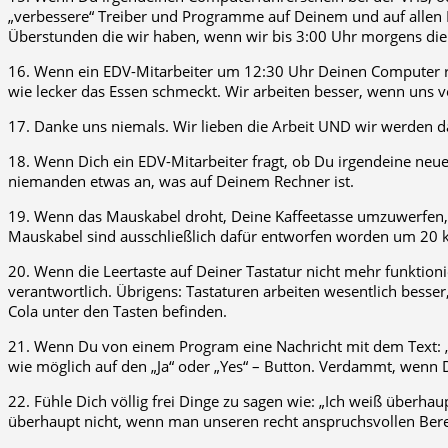
„verbessere“ Treiber und Programme auf Deinem und auf allen R
Überstunden die wir haben, wenn wir bis 3:00 Uhr morgens d
16. Wenn ein EDV-Mitarbeiter um 12:30 Uhr Deinen Computer r
wie lecker das Essen schmeckt. Wir arbeiten besser, wenn uns v
17. Danke uns niemals. Wir lieben die Arbeit UND wir werden da
18. Wenn Dich ein EDV-Mitarbeiter fragt, ob Du irgendeine neue 
niemanden etwas an, was auf Deinem Rechner ist.
19. Wenn das Mauskabel droht, Deine Kaffeetasse umzuwerfen, 
Mauskabel sind ausschließlich dafür entworfen worden um 20 k
20. Wenn die Leertaste auf Deiner Tastatur nicht mehr funktio
verantwortlich. Übrigens: Tastaturen arbeiten wesentlich besse
Cola unter den Tasten befinden.
21. Wenn Du von einem Program eine Nachricht mit dem Text: „Sin
wie möglich auf den „Ja“ oder „Yes“ – Button. Verdammt, wenn Du
22. Fühle Dich völlig frei Dinge zu sagen wie: „Ich weiß überha
überhaupt nicht, wenn man unseren recht anspruchsvollen Berei