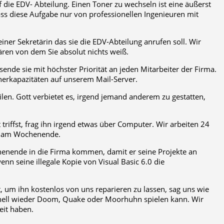
die EDV- Abteilung. Einen Toner zu wechseln ist eine äußerst
ss diese Aufgabe nur von professionellen Ingenieuren mit
er Sekretärin das sie die EDV-Abteilung anrufen soll. Wir
lären von dem Sie absolut nichts weiß.
ende sie mit höchster Priorität an jeden Mitarbeiter der Firma.
erkapazitäten auf unserem Mail-Server.
len. Gott verbietet es, irgend jemand anderem zu gestatten,
iffst, frag ihn irgend etwas über Computer. Wir arbeiten 24
t am Wochenende.
henende in die Firma kommen, damit er seine Projekte an
n seine illegale Kopie von Visual Basic 6.0 die
 um ihn kostenlos von uns reparieren zu lassen, sag uns wie
hnell wieder Doom, Quake oder Moorhuhn spielen kann. Wir
eit haben.