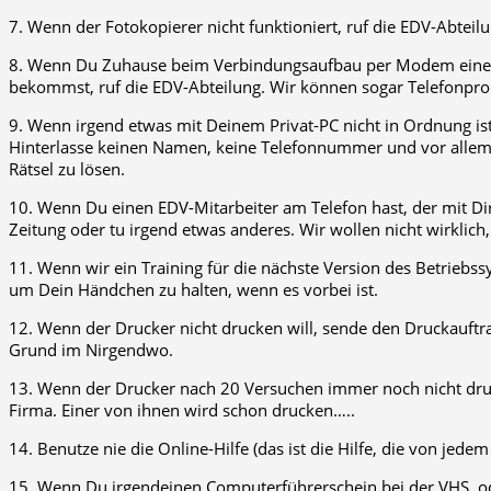
7. Wenn der Fotokopierer nicht funktioniert, ruf die EDV-Abteilun
8. Wenn Du Zuhause beim Verbindungsaufbau per Modem eine F
bekommst, ruf die EDV-Abteilung. Wir können sogar Telefonpro
9. Wenn irgend etwas mit Deinem Privat-PC nicht in Ordnung ist, 
Hinterlasse keinen Namen, keine Telefonnummer und vor allem 
Rätsel zu lösen.
10. Wenn Du einen EDV-Mitarbeiter am Telefon hast, der mit Dir
Zeitung oder tu irgend etwas anderes. Wir wollen nicht wirklich,
11. Wenn wir ein Training für die nächste Version des Betriebss
um Dein Händchen zu halten, wenn es vorbei ist.
12. Wenn der Drucker nicht drucken will, sende den Druckauft
Grund im Nirgendwo.
13. Wenn der Drucker nach 20 Versuchen immer noch nicht druck
Firma. Einer von ihnen wird schon drucken…..
14. Benutze nie die Online-Hilfe (das ist die Hilfe, die von je
15. Wenn Du irgendeinen Computerführerschein bei der VHS, od