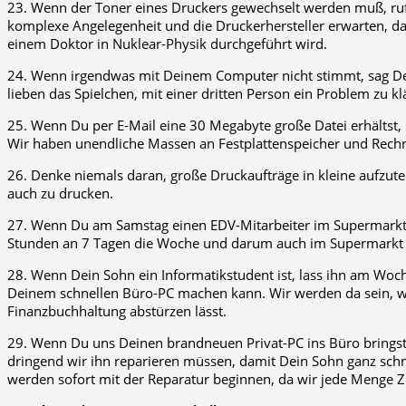
23. Wenn der Toner eines Druckers gewechselt werden muß, ruf 
komplexe Angelegenheit und die Druckerhersteller erwarten, da
einem Doktor in Nuklear-Physik durchgeführt wird.
24. Wenn irgendwas mit Deinem Computer nicht stimmt, sag Dein
lieben das Spielchen, mit einer dritten Person ein Problem zu k
25. Wenn Du per E-Mail eine 30 Megabyte große Datei erhältst, s
Wir haben unendliche Massen an Festplattenspeicher und Rechn
26. Denke niemals daran, große Druckaufträge in kleine aufzutei
auch zu drucken.
27. Wenn Du am Samstag einen EDV-Mitarbeiter im Supermarkt tr
Stunden an 7 Tagen die Woche und darum auch im Supermark
28. Wenn Dein Sohn ein Informatikstudent ist, lass ihn am Woc
Deinem schnellen Büro-PC machen kann. Wir werden da sein, wen
Finanzbuchhaltung abstürzen lässt.
29. Wenn Du uns Deinen brandneuen Privat-PC ins Büro bringst,
dringend wir ihn reparieren müssen, damit Dein Sohn ganz sc
werden sofort mit der Reparatur beginnen, da wir jede Menge Z