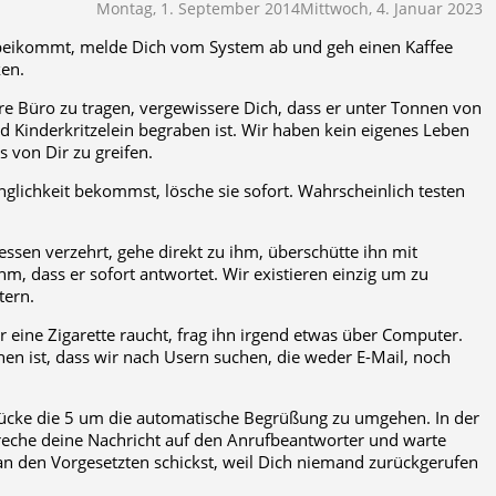
Montag, 1. September 2014
Mittwoch, 4. Januar 2023
rbeikommt, melde Dich vom System ab und geh einen Kaffee
ken.
 Büro zu tragen, vergewissere Dich, dass er unter Tonnen von
d Kinderkritzelein begraben ist. Wir haben kein eigenes Leben
s von Dir zu greifen.
glichkeit bekommst, lösche sie sofort. Wahrscheinlich testen
ssen verzehrt, gehe direkt zu ihm, überschütte ihn mit
dass er sofort antwortet. Wir existieren einzig um zu
tern.
r eine Zigarette raucht, frag ihn irgend etwas über Computer.
en ist, dass wir nach Usern suchen, die weder E-Mail, noch
drücke die 5 um die automatische Begrüßung zu umgehen. In der
 Spreche deine Nachricht auf den Anrufbeantworter und warte
an den Vorgesetzten schickst, weil Dich niemand zurückgerufen