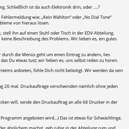
g. Schließlich ist da auch Elektronik drin, oder ….?
ehlermeldung wie: „Kein Wählton“ oder „No Dial Tone“
bleme von hieraus lösen.
stell ihn auf einen Stuhl oder Tisch in der EDV-Abteilung.
keine Beschreibung des Problems. Wir lieben es, ein gutes
 durch die Menüs geht um einen Eintrag zu ändern, lies
 das Du etwas tust; wir lieben es, uns selbst reden zu hören.
ystems anbieten, fühle Dich nicht belästigt. Wir werden da sein
rag 20 mal. Druckaufträge verschwinden nämlich ohne jeden
en will, sende den Druckauftrag an alle 68 Drucker in der
dem Programm angeboten wird…) Das ist etwas für Schwächlinge.
er ähnlichem machst, geh ruhig in der Abteilung rum und