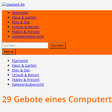
Zum
Inhalt
Startseite
springen
Haus & Garten
Dies & Das
Urlaub & Reisen
Hobby & Freizeit
Kategorieübersicht
Suchen
nach:
Menü
Startseite
Haus & Garten
Dies & Das
Urlaub & Reisen
Hobby & Freizeit
Kategorieübersicht
29 Gebote eines Computert