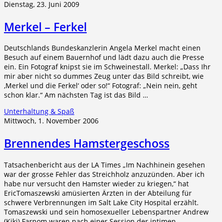
Dienstag, 23. Juni 2009
Merkel – Ferkel
Deutschlands Bundeskanzlerin Angela Merkel macht einen
Besuch auf einem Bauernhof und lädt dazu auch die Presse
ein. Ein Fotograf knipst sie im Schweinestall. Merkel: „Dass Ihr
mir aber nicht so dummes Zeug unter das Bild schreibt, wie
‚Merkel und die Ferkel‘ oder so!“ Fotograf: „Nein nein, geht
schon klar.“ Am nächsten Tag ist das Bild …
Unterhaltung & Spaß
Mittwoch, 1. November 2006
Brennendes Hamstergeschoss
Tatsachenbericht aus der LA Times „Im Nachhinein gesehen
war der grosse Fehler das Streichholz anzuzünden. Aber ich
habe nur versucht den Hamster wieder zu kriegen,“ hat
EricTomaszewski amüsierten Ärzten in der Abteilung für
schwere Verbrennungen im Salt Lake City Hospital erzählt.
Tomaszewski und sein homosexueller Lebenspartner Andrew
(Kiki) Farnom waren nach einer Session der intimen …