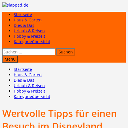
Zum
Inhalt
Startseite
springen
Haus & Garten
Dies & Das
Urlaub & Reisen
Hobby & Freizeit
Kategorieübersicht
Suchen
nach:
Menü
Startseite
Haus & Garten
Dies & Das
Urlaub & Reisen
Hobby & Freizeit
Kategorieübersicht
Wertvolle Tipps für einen
Besuch im Disneyland