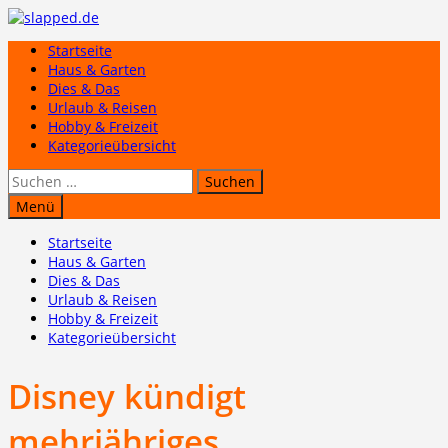
Zum
Inhalt
Startseite
springen
Haus & Garten
Dies & Das
Urlaub & Reisen
Hobby & Freizeit
Kategorieübersicht
Suchen
nach:
Menü
Startseite
Haus & Garten
Dies & Das
Urlaub & Reisen
Hobby & Freizeit
Kategorieübersicht
Disney kündigt
mehrjähriges