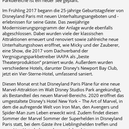
Parkbereiche ist ein neuer See geplant.
Im Frühling 2017 begann die 25-jährige Geburtstagsfeier von
Disneyland Paris mit neuen Unterhaltungsangeboten und -
erlebnissen für seine Gäste. Das zweijährige
Modernisierungsprogramm der Anlage wurde ebenfalls
abgeschlossen. Dabei wurden viele der klassischen
Attraktionen erneuert und renoviert sowie zahlreiche neue
Unterhaltungsshows eröffnet, wie Micky und der Zauberer,
eine Show, die 2017 vom Dachverband der
Vergnügungsparkbetreiber IAAPA als „beste
Theaterproduktion“ prämiert wurde. Außerdem wurden
verschiedene Hotels, darunter Disney‘s Newport Bay Club,
jetzt ein Vier-Sterne-Hotel, umfassend saniert.
Diesen Monat erst hat Disneyland Paris Pläne für eine neue
Marvel-Attraktion im Walt Disney Studios Park angekündigt,
als Bestandteil des neuen Marvel-Bereichs. 2020 eröffnet das
umgestaltete Disney’s Hotel New York – The Art of Marvel, in
dem die aufregende Welt von Iron Man, den Avengers und
Spider-Man zum Leben erweckt wird. Zudem findet diesen
Sommer der Marvel Sommer der Superhelden in Disneyland
Paris statt, bei dem Gäste ihre Lieblingshelden treffen und