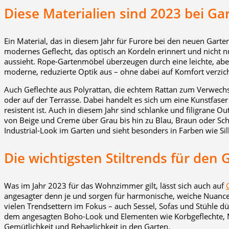
Diese Materialien sind 2023 bei G
Ein Material, das in diesem Jahr für Furore bei den neuen Garte
modernes Geflecht, das optisch an Kordeln erinnert und nicht nu
aussieht. Rope-Gartenmöbel überzeugen durch eine leichte, abe
moderne, reduzierte Optik aus – ohne dabei auf Komfort verzic
Auch Geflechte aus Polyrattan, die echtem Rattan zum Verwechs
oder auf der Terrasse. Dabei handelt es sich um eine Kunstfase
resistent ist. Auch in diesem Jahr sind schlanke und filigrane O
von Beige und Creme über Grau bis hin zu Blau, Braun oder Sc
Industrial-Look im Garten und sieht besonders in Farben wie Sil
Die wichtigsten Stiltrends für den 
Was im Jahr 2023 für das Wohnzimmer gilt, lässt sich auch auf
angesagter denn je und sorgen für harmonische, weiche Nuancen
vielen Trendsettern im Fokus – auch Sessel, Sofas und Stühle dü
dem angesagten Boho-Look und Elementen wie Korbgeflechte, M
Gemütlichkeit und Behaglichkeit in den Garten.