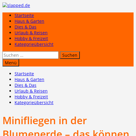
Zum
Inhalt
Startseite
springen
Haus & Garten
Dies & Das
Urlaub & Reisen
Hobby & Freizeit
Kategorieübersicht
Suchen
nach:
Menü
Startseite
Haus & Garten
Dies & Das
Urlaub & Reisen
Hobby & Freizeit
Kategorieübersicht
Minifliegen in der
Blumenerde – das können