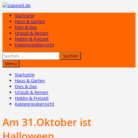
Zum
Inhalt
Startseite
springen
Haus & Garten
Dies & Das
Urlaub & Reisen
Hobby & Freizeit
Kategorieübersicht
Suchen
nach:
Menü
Startseite
Haus & Garten
Dies & Das
Urlaub & Reisen
Hobby & Freizeit
Kategorieübersicht
Am 31.Oktober ist
Halloween