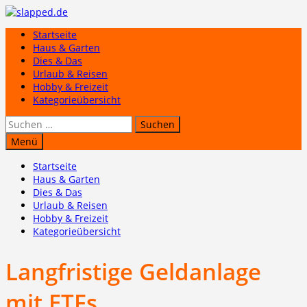
Zum
Inhalt
Startseite
springen
Haus & Garten
Dies & Das
Urlaub & Reisen
Hobby & Freizeit
Kategorieübersicht
Suchen
nach:
Menü
Startseite
Haus & Garten
Dies & Das
Urlaub & Reisen
Hobby & Freizeit
Kategorieübersicht
Langfristige Geldanlage
mit ETFs