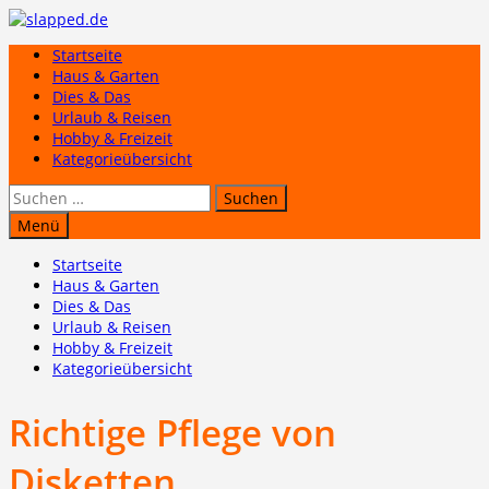
Zum
Inhalt
Startseite
springen
Haus & Garten
Dies & Das
Urlaub & Reisen
Hobby & Freizeit
Kategorieübersicht
Suchen
nach:
Menü
Startseite
Haus & Garten
Dies & Das
Urlaub & Reisen
Hobby & Freizeit
Kategorieübersicht
Richtige Pflege von
Disketten