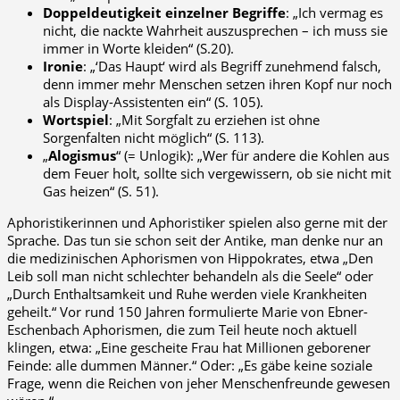
Doppeldeutigkeit einzelner Begriffe
: „Ich vermag es
nicht, die nackte Wahrheit auszusprechen – ich muss sie
immer in Worte kleiden“ (S.20).
Ironie
: „‘Das Haupt‘ wird als Begriff zunehmend falsch,
denn immer mehr Menschen setzen ihren Kopf nur noch
als Display-Assistenten ein“ (S. 105).
Wortspiel
: „Mit Sorgfalt zu erziehen ist ohne
Sorgenfalten nicht möglich“ (S. 113).
„
Alogismus
“ (= Unlogik): „Wer für andere die Kohlen aus
dem Feuer holt, sollte sich vergewissern, ob sie nicht mit
Gas heizen“ (S. 51).
Aphoristikerinnen und Aphoristiker spielen also gerne mit der
Sprache. Das tun sie schon seit der Antike, man denke nur an
die medizinischen Aphorismen von Hippokrates, etwa „Den
Leib soll man nicht schlechter behandeln als die Seele“ oder
„Durch Enthaltsamkeit und Ruhe werden viele Krankheiten
geheilt.“ Vor rund 150 Jahren formulierte Marie von Ebner-
Eschenbach Aphorismen, die zum Teil heute noch aktuell
klingen, etwa: „Eine gescheite Frau hat Millionen geborener
Feinde: alle dummen Männer.“ Oder: „Es gäbe keine soziale
Frage, wenn die Reichen von jeher Menschenfreunde gewesen