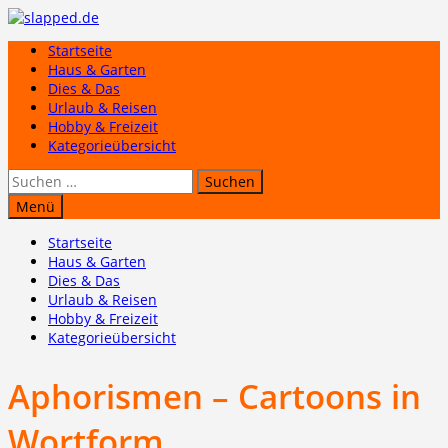
Zum
Inhalt
Startseite
springen
Haus & Garten
Dies & Das
Urlaub & Reisen
Hobby & Freizeit
Kategorieübersicht
Suchen
nach:
Menü
Startseite
Haus & Garten
Dies & Das
Urlaub & Reisen
Hobby & Freizeit
Kategorieübersicht
Aphorismen – Cartoons in
Wortform