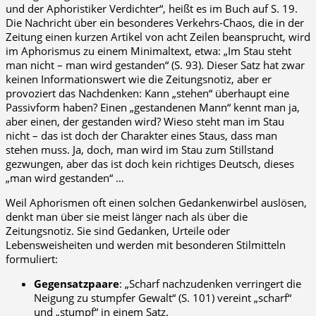
und der Aphoristiker Verdichter“, heißt es im Buch auf S. 19.
Die Nachricht über ein besonderes Verkehrs-Chaos, die in der
Zeitung einen kurzen Artikel von acht Zeilen beansprucht, wird
im Aphorismus zu einem Minimaltext, etwa: „Im Stau steht
man nicht – man wird gestanden“ (S. 93). Dieser Satz hat zwar
keinen Informationswert wie die Zeitungsnotiz, aber er
provoziert das Nachdenken: Kann „stehen“ überhaupt eine
Passivform haben? Einen „gestandenen Mann“ kennt man ja,
aber einen, der gestanden wird? Wieso steht man im Stau
nicht – das ist doch der Charakter eines Staus, dass man
stehen muss. Ja, doch, man wird im Stau zum Stillstand
gezwungen, aber das ist doch kein richtiges Deutsch, dieses
„man wird gestanden“ …
Weil Aphorismen oft einen solchen Gedankenwirbel auslösen,
denkt man über sie meist länger nach als über die
Zeitungsnotiz. Sie sind Gedanken, Urteile oder
Lebensweisheiten und werden mit besonderen Stilmitteln
formuliert:
Gegensatzpaare
: „Scharf nachzudenken verringert die
Neigung zu stumpfer Gewalt“ (S. 101) vereint „scharf“
und „stumpf“ in einem Satz.