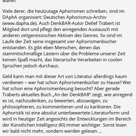
wären.“
Viele derer, die heutzutage Aphorismen schreiben, sind im
DAphA organisiert: Deutsches Aphorismus-Archiv
(www.dapha.de). Auch DenkBAR-Autor Detlef Träbert ist
Mitglied dort und pflegt den anregenden Austausch mit
anderen zeitgenössischen Aktiven des Genres. So sind im
Laufe der Zeit seine insgesamt vier Aphorismenbücher
entstanden. Es gibt eben Menschen, denen das
stammtischmäßige Lästern über die Probleme unserer Zeit
keinen Spaß macht, das literarische Verarbeiten in coolen
Sprüchen jedoch durchaus.
Geld kann man mit dieser Art von Literatur allerdings kaum
verdienen – wer hat schon Aphorismenbücher zu Hause? Wer
hat schon eine Aphorismenlesung besucht? Aber gerade
Träberts aktuelles Buch „An der DenkBAR“ zeigt, wie anregend
es ist, nachzudenken, zu bewerten, abzuwägen, zu
philosophieren, zu kommentieren und zu karikieren. Die
Aphoristik ist eine absolut unterbewertete Literaturform und
wird in heutiger Zeit angesichts der Entwicklungen im Bereich
der Künstlichen Intelligenz (KI) immer wichtiger. Sonst lesen
wir bald nicht mehr, sondern werden gelesen …