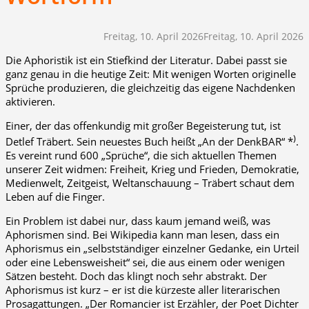
Freitag, 10. April 2026
Freitag, 10. April 2026
Die Aphoristik ist ein Stiefkind der Literatur. Dabei passt sie
ganz genau in die heutige Zeit: Mit wenigen Worten originelle
Sprüche produzieren, die gleichzeitig das eigene Nachdenken
aktivieren.
Einer, der das offenkundig mit großer Begeisterung tut, ist
)
Detlef Träbert. Sein neuestes Buch heißt „An der DenkBAR“ *
.
Es vereint rund 600 „Sprüche“, die sich aktuellen Themen
unserer Zeit widmen: Freiheit, Krieg und Frieden, Demokratie,
Medienwelt, Zeitgeist, Weltanschauung – Träbert schaut dem
Leben auf die Finger.
Ein Problem ist dabei nur, dass kaum jemand weiß, was
Aphorismen sind. Bei Wikipedia kann man lesen, dass ein
Aphorismus ein „selbstständiger einzelner Gedanke, ein Urteil
oder eine Lebensweisheit“ sei, die aus einem oder wenigen
Sätzen besteht. Doch das klingt noch sehr abstrakt. Der
Aphorismus ist kurz – er ist die kürzeste aller literarischen
Prosagattungen. „Der Romancier ist Erzähler, der Poet Dichter