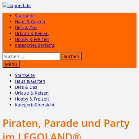
Zum
Inhalt
Startseite
springen
Haus & Garten
Dies & Das
Urlaub & Reisen
Hobby & Freizeit
Kategorieübersicht
Suchen
nach:
Menü
Startseite
Haus & Garten
Dies & Das
Urlaub & Reisen
Hobby & Freizeit
Kategorieübersicht
Piraten, Parade und Party
im LEGOLAND®