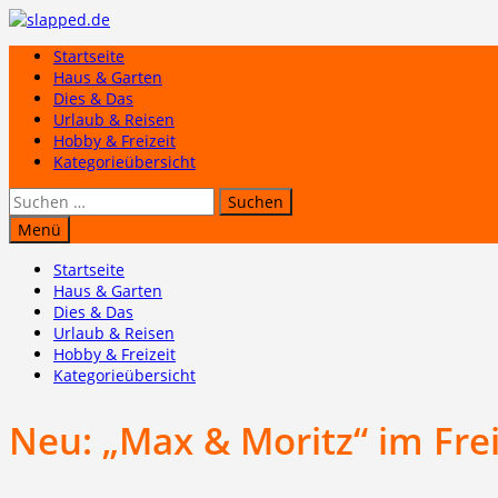
Zum
Inhalt
Startseite
springen
Haus & Garten
Dies & Das
Urlaub & Reisen
Hobby & Freizeit
Kategorieübersicht
Suchen
nach:
Menü
Startseite
Haus & Garten
Dies & Das
Urlaub & Reisen
Hobby & Freizeit
Kategorieübersicht
Neu: „Max & Moritz“ im Fre