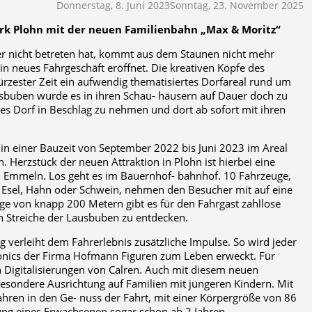
Donnerstag, 8. Juni 2023
Sonntag, 23. November 2025
park Plohn mit der neuen Familienbahn „Max & Moritz“
ger nicht betreten hat, kommt aus dem Staunen nicht mehr
n neues Fahrgeschäft eröffnet. Die kreativen Köpfe des
kürzester Zeit ein aufwendig thematisiertes Dorfareal rund um
sbuben wurde es in ihren Schau- häusern auf Dauer doch zu
es Dorf in Beschlag zu nehmen und dort ab sofort mit ihren
 in einer Bauzeit von September 2022 bis Juni 2023 im Areal
 Herzstück der neuen Attraktion in Plohn ist hierbei eine
u Emmeln. Los geht es im Bauernhof- bahnhof. 10 Fahrzeuge,
e Esel, Hahn oder Schwein, nehmen den Besucher mit auf eine
ge von knapp 200 Metern gibt es für den Fahrgast zahllose
n Streiche der Lausbuben zu entdecken.
 verleiht dem Fahrerlebnis zusätzliche Impulse. So wird jeder
nics der Firma Hofmann Figuren zum Leben erweckt. Für
en Digitalisierungen von Calren. Auch mit diesem neuen
e besondere Ausrichtung auf Familien mit jüngeren Kindern. Mit
ren in den Ge- nuss der Fahrt, mit einer Körpergröße von 86
tung eines Erwachsenen sogar schon ab 2 Jahren.