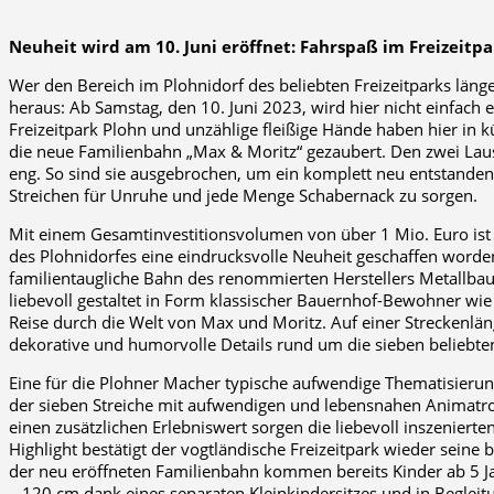
Neuheit wird am 10. Juni eröffnet: Fahrspaß im Freizeit
Wer den Bereich im Plohnidorf des beliebten Freizeitparks län
heraus: Ab Samstag, den 10. Juni 2023, wird hier nicht einfach ei
Freizeitpark Plohn und unzählige fleißige Hände haben hier in 
die neue Familienbahn „Max & Moritz“ gezaubert. Den zwei Lau
eng. So sind sie ausgebrochen, um ein komplett neu entstanden
Streichen für Unruhe und jede Menge Schabernack zu sorgen.
Mit einem Gesamtinvestitionsvolumen von über 1 Mio. Euro ist
des Plohnidorfes eine eindrucksvolle Neuheit geschaffen worden.
familientaugliche Bahn des renommierten Herstellers Metallba
liebevoll gestaltet in Form klassischer Bauernhof-Bewohner wi
Reise durch die Welt von Max und Moritz. Auf einer Streckenlän
dekorative und humorvolle Details rund um die sieben beliebte
Eine für die Plohner Macher typische aufwendige Thematisierung
der sieben Streiche mit aufwendigen und lebensnahen Animatro
einen zusätzlichen Erlebniswert sorgen die liebevoll inszeniert
Highlight bestätigt der vogtländische Freizeitpark wieder sein
der neu eröffneten Familienbahn kommen bereits Kinder ab 5 Jah
– 120 cm dank eines separaten Kleinkindersitzes und in Beglei