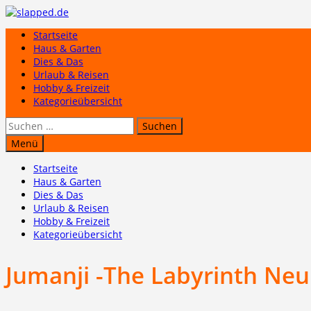
Zum
Inhalt
Startseite
springen
Haus & Garten
Dies & Das
Urlaub & Reisen
Hobby & Freizeit
Kategorieübersicht
Suchen
nach:
Menü
Startseite
Haus & Garten
Dies & Das
Urlaub & Reisen
Hobby & Freizeit
Kategorieübersicht
Jumanji -The Labyrinth Ne