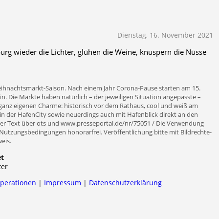
Dienstag, 16. November 2021
rg wieder die Lichter, glühen die Weine, knuspern die Nüsse
eihnachtsmarkt-Saison. Nach einem Jahr Corona-Pause starten am 15.
. Die Märkte haben natürlich – der jeweiligen Situation angepasste –
 ganz eigenen Charme: historisch vor dem Rathaus, cool und weiß am
m in der HafenCity sowie neuerdings auch mit Hafenblick direkt an den
r Text über ots und www.presseportal.de/nr/75051 / Die Verwendung
r Nutzungsbedingungen honorarfrei. Veröffentlichung bitte mit Bildrechte-
eis.
et
ter
operationen
|
Impressum
|
Datenschutzerklärung