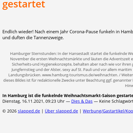
gestartet
Endlich wieder! Nach einem Jahr Corona-Pause funkeln in Hambu
und duften die Tannenzweige.
Hamburger Sternstunden: In der Hansestadt startet die funkelnde W
November die ersten Weihnachtsmärkte und läuten die Adventszeit ein
Sicherheits-und Hygienekonzepte, behalten aber nach wie vor ihren
Jungfernstieg und der Alster, sexy auf St. Pauli und vor allem mariti
Landungsbrücken. www.hamburg-tourismus.de/weihnachten. / Weitere
dieses Bildes ist für redaktionelle Zwecke unter Beachtung ggf. genannte
Hinw
In Hamburg ist die funkelnde Weihnachtsmarkt-Saison gestart
Dienstag, 16.11.2021, 09:23 Uhr —
Dies & Das
— Keine Schlagwör
© 2026
slapped.de
|
Über slapped.de
|
Werbung/Gastartikel/Ko